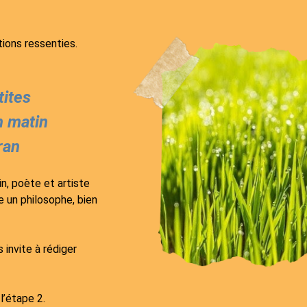
tions ressenties.
tites
n matin
ran
in, poète et artiste
 un philosophe, bien
s invite à rédiger
l’étape 2.