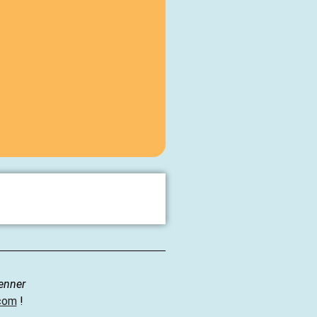
renner
.com
!