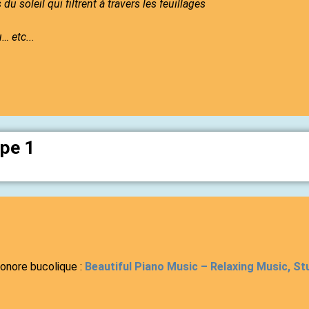
du soleil qui filtrent à travers les feuillages
… etc..
.
ape 1
sonore bucolique :
Beautiful Piano Music – Relaxing Music, Stu