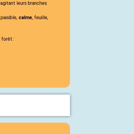
 agitant leurs branches
 paisible,
calme
, feuille,
forêt :