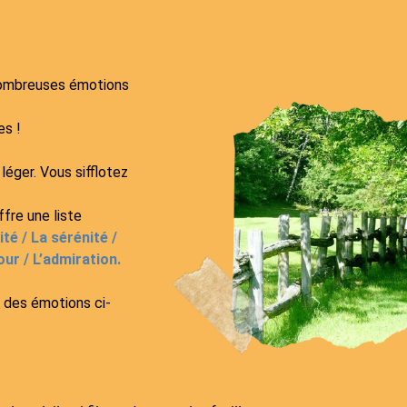
nombreuses émotions
es !
éger. Vous sifflotez
ffre une liste
ité / La sérénité /
our / L’admiration.
 des émotions ci-