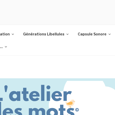
ELLULES
ation
Générations Libellules
Capsule Sonore
i…