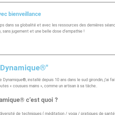
vec bienveillance
rps dans sa globalité et avec les ressources des dernières séan
e, sans jugement et une belle dose d’empathie !
e Dynamique®"
e Dynamique®, installé depuis 10 ans dans le sud girondin, j’ai f
utes « cousues mains », comme un artisan à sa tâche..
amique® c’est quoi ?
 diversité de techniques ( méditation / yoga / pratiques de sant